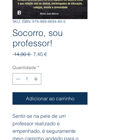
SKU: ISBN: 978-989-8694-80-5
Socorro, sou
professor!
Preço
Preço
 14,90 € 
7,45 €
normal
promocional
Quantidade
*
Adicionar ao carrinho
Sentir-se na pele de um
professor realizado e
empenhado, é seguramente
meio caminho andado para o