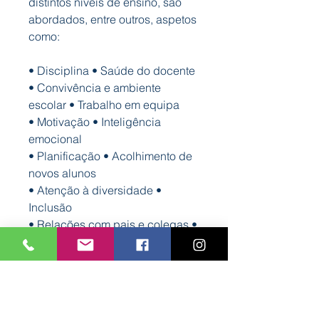
distintos níveis de ensino, são
abordados, entre outros, aspetos
como:
• Disciplina • Saúde do docente
• Convivência e ambiente
escolar • Trabalho em equipa
• Motivação • Inteligência
emocional
• Planificação • Acolhimento de
novos alunos
• Atenção à diversidade •
Inclusão
• Relações com pais e colegas •
Componente afetiva
O LIVRO QUE TODOS OS
PROFESSORES DEVEM
MANTER EM CIMA DA SUA