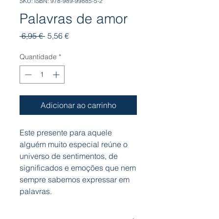
SKU: ISBN: 978-989-99885-5-2
Palavras de amor
Preço
Preço
 6,95 € 
5,56 €
normal
promocional
Quantidade
*
Adicionar ao carrinho
Este presente para aquele
alguém muito especial reúne o
universo de sentimentos, de
significados e emoções que nem
sempre sabemos expressar em
palavras.