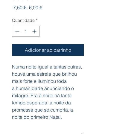
Preço
Preço
 7,50 € 
6,00 €
normal
promocional
Quantidade
*
Adicionar ao carrinho
Numa noite igual a tantas outras,
houve uma estrela que brilhou
mais forte e iluminou toda
a humanidade anunciando o
milagre. Era a noite há tanto
tempo esperada, a noite da
promessa que se cumpria, a
noite do primeiro Natal.