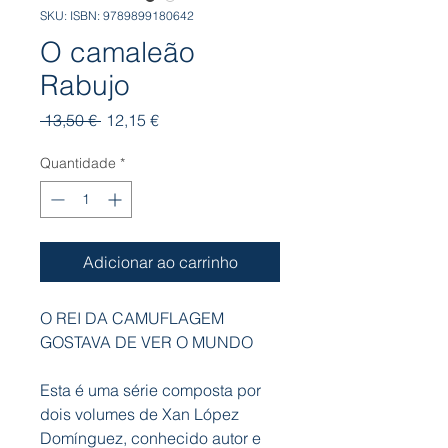
SKU: ISBN: 9789899180642
O camaleão
Rabujo
Preço
Preço
 13,50 € 
12,15 €
normal
promocional
Quantidade
*
Adicionar ao carrinho
O REI DA CAMUFLAGEM
GOSTAVA DE VER O MUNDO
Esta é uma série composta por
dois volumes de Xan López
Domínguez, conhecido autor e