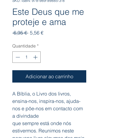
SKU: ISBN: 978-989-99885-3-8
Este Deus que me
proteje e ama
Preço
Preço
 6,95 € 
5,56 €
normal
promocional
Quantidade
*
Adicionar ao carrinho
A Bíblia, o Livro dos livros,
ensina-nos, inspira-nos, ajuda-
nos e põe-nos em contacto com
a divindade
que sempre está onde nós
estivermos. Reunimos neste