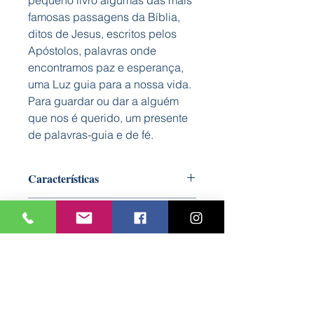
pequeno livro algumas das mais
famosas passagens da Bíblia,
ditos de Jesus, escritos pelos
Apóstolos, palavras onde
encontramos paz e esperança,
uma Luz guia para a nossa vida.
Para guardar ou dar a alguém
que nos é querido, um presente
de palavras-guia e de fé.
Características
Capa: Dura almofadada
Autor: Bookout
Formato: 125 mm x 140 mm
Nº Páginas: 32