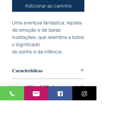
Adicionar ao carrinho
Uma aventura fantástica, repleta
de emoção e de belas
ilustrações, que relembra a todos
o significado
do sonho e da infância.
Características
Capa: Dura almofadada
Autor: Miguel Oliveira
Formato: 125 mm x 275 mm
Nº Páginas: 32
Ilustração: Paulo Oliveira