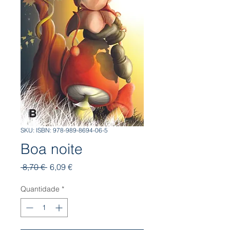
SKU: ISBN: 978-989-8694-06-5
Boa noite
Preço
Preço
 8,70 € 
6,09 €
normal
promocional
Quantidade
*