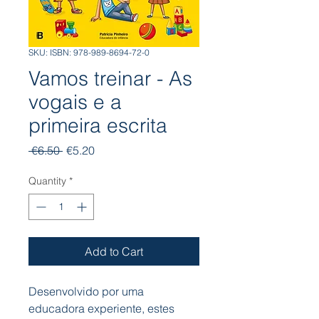
SKU: ISBN: 978-989-8694-72-0
Vamos treinar - As
vogais e a
primeira escrita
Regular
Sale
 €6.50 
€5.20
Price
Price
Quantity
*
Add to Cart
Desenvolvido por uma
educadora experiente, estes