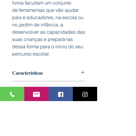
livros facultam um conjunto
de ferramentas que vão ajudar
pais e educadores, na escola ou
no jardim de infância, a
desenvolver as capacidades das
suas crianças e prepará-las
dessa forma para o início do seu
percurso escolar.
Características
Formato: 210 mm x 297 mm
Autora: Patrícia Pinheiro
Nº Páginas: 32