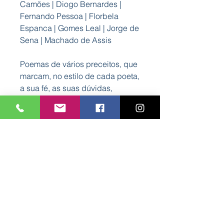
Camões | Diogo Bernardes |
Fernando Pessoa | Florbela
Espanca | Gomes Leal | Jorge de
Sena | Machado de Assis
Poemas de vários preceitos, que
marcam, no estilo de cada poeta,
a sua fé, as suas dúvidas,
angústias e toda a miríade de
sentimentos e emoções que a
religião e Deus desencadeiam
no ser humano.
Organização de:
Miguel de Oliveira
Formato:
Formato: 145 mm x 205 mm
Tipo de Capa: