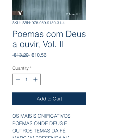
SKU: ISBN: 978-989-9180-31-4
Poemas com Deus
a ouvir, Vol. II
Regular
Sale
 €13.20 
€10.56
Price
Price
Quantity
*
Add to Cart
OS MAIS SIGNIFICATIVOS
POEMAS ONDE DEUS E
OUTROS TEMAS DA FÉ