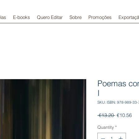
las
E-books
Quero Editar
Sobre
Promoções
Exportaç
Poemas com
I
SKU: ISBN: 978-989-33-
Regular
Sal
 €13.20 
€10.56
Price
Pri
Quantity
*