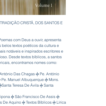
TRADIÇÃO CRISTÃ, DOS SANTOS E
Poemas com Deus a ouvir, apresenta
belos textos poéticos da cultura e
mais notáveis e inspirados escritores e
oso. Desde textos bíblicos, a santos
ericais, encontramos nomes como:
 António Das Chagas ⴕ Pe. António
ⴕ Pe. Manuel Albuquerque ⴕ Mons.
Santa Teresa De Ávila ⴕ Santa
ipona ⴕ São Francisco De Assis ⴕ
 De Aquino ⴕ Textos Bíblicos ⴕ Lírica