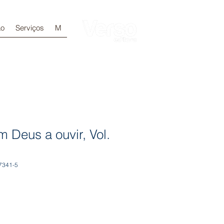
ão
Serviços
M
Login
 Deus a ouvir, Vol.
7341-5
e
ce