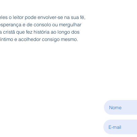
les o leitor pode envolver-se na sua fé,
sperança e de consolo ou mergulhar
 cristã que fez história ao longo dos
íntimo e acolhedor consigo mesmo.
ASSINE
INFORMAÇÕES
Sobre nós
Condições de aquisição
Política de privacidade
Fale connosco