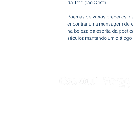
da Tradição Cristã
Poemas de vários preceitos, ne
encontrar uma mensagem de e
na beleza da escrita da poética
séculos mantendo um diálogo 
Galerias Butler
Rua de Fanares, nº 4 - Lj. 12
2725-306 Mem Martins
Telef.: 211 337 883
E-mail:
geral@bookout.pt