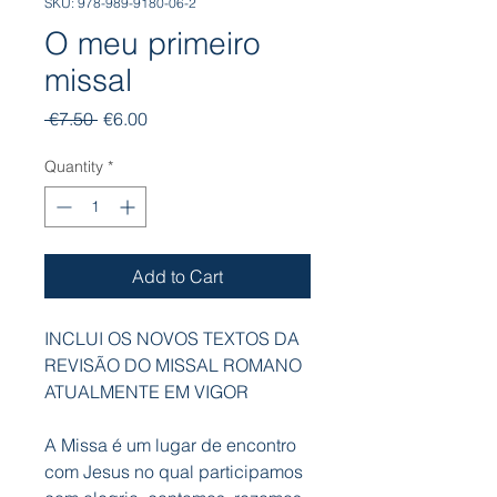
SKU: 978-989-9180-06-2
O meu primeiro
missal
Regular
Sale
 €7.50 
€6.00
Price
Price
Quantity
*
Add to Cart
INCLUI OS NOVOS TEXTOS DA
REVISÃO DO MISSAL ROMANO
ATUALMENTE EM VIGOR
A Missa é um lugar de encontro
com Jesus no qual participamos