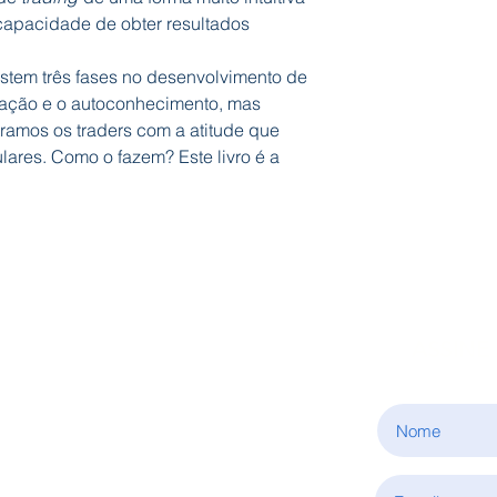
capacidade de obter resultados
stem três fases no desenvolvimento de
rmação e o autoconhecimento, mas
tramos os traders com a atitude que
lares. Como o fazem? Este livro é a
ASSINE
INFORMAÇÕES
Sobre nós
Condições de aquisição
Política de privacidade