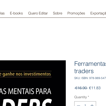
las
E-books
Quero Editar
Sobre
Promoções
Exportaç
Ferramenta
traders
SKU: ISBN: 978-989-547
Regular
Sal
 €16.90 
€11.83
Price
Pri
Quantity
*