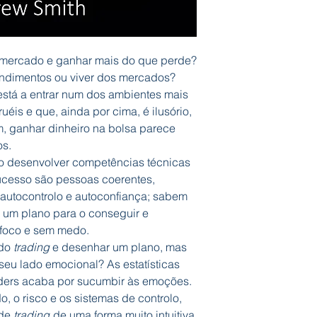
o mercado e ganhar mais do que perde?
ndimentos ou viver dos mercados?
está a entrar num dos ambientes mais
ruéis e que, ainda por cima, é ilusório,
im, ganhar dinheiro na bolsa parece
os.
so desenvolver competências técnicas
cesso são pessoas coerentes,
 autocontrolo e autoconfiança; sabem
 um plano para o conseguir e
 foco e sem medo.
 do
trading
e desenhar um plano, mas
eu lado emocional? As estatísticas
aders acaba por sucumbir às emoções.
 o risco e os sistemas de controlo,
 de
trading
de uma forma muito intuitiva