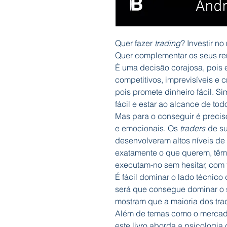
Quer fazer
trading
? Investir n
Quer complementar os seus re
É uma decisão corajosa, pois 
competitivos, imprevisíveis e c
pois promete dinheiro fácil. S
fácil e estar ao alcance de tod
Mas para o conseguir é preci
e emocionais. Os
traders
de su
desenvolveram altos níveis de
exatamente o que querem, têm
executam-no sem hesitar, com
É fácil dominar o lado técnico
será que consegue dominar o s
mostram que a maioria dos tr
Além de temas como o mercado,
este livro aborda a psicologia