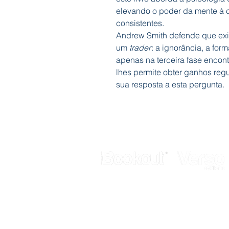
elevando o poder da mente à 
consistentes.
Andrew Smith defende que exi
um
trader
: a ignorância, a fo
apenas na terceira fase encon
lhes permite obter ganhos regu
sua resposta a esta pergunta.
Galerias Butler
Rua de Fanares, nº 4 - Lj. 12
2725-306 Mem Martins
Telef.: 211 337 883