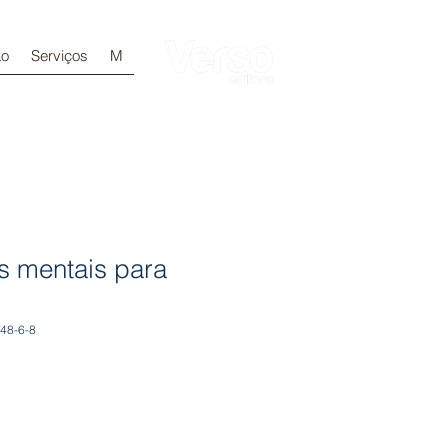
ão
Serviços
M
Login
s mentais para
48-6-8
e
ce