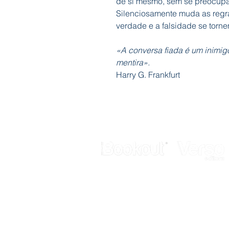
de si mesmo, sem se preocupar
Silenciosamente muda as regra
verdade e a falsidade se torne
«A conversa fiada é um inimig
mentira».
Harry G. Frankfurt
Galerias Butler
Rua de Fanares, nº 4 - Lj. 12
2725-306 Mem Martins
Telef.: 211 337 883
E-mail:
geral@bookout.pt