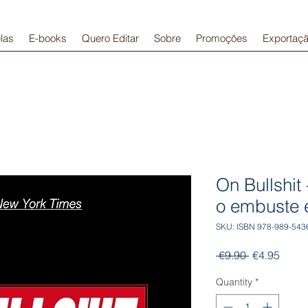
las
E-books
Quero Editar
Sobre
Promoções
Exportaç
On Bullshit
o embuste 
SKU: ISBN 978-989-543
Regular
Sale
 €9.90 
€4.95
Price
Price
Quantity
*