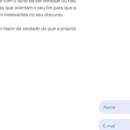
 com o facto de ser verdade ou não.
s que orientam o seu fim para que a
m irrelevantes no seu discurso.
o maior da verdade do que a própria
ASSINE
INFORMAÇÕES
Sobre nós
Condições de aquisição
Política de privacidade
Fale connosco