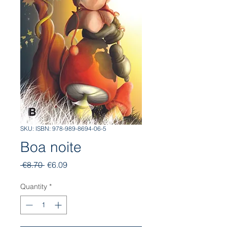
SKU: ISBN: 978-989-8694-06-5
Boa noite
Regular
Sale
 €8.70 
€6.09
Price
Price
Quantity
*