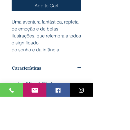
Add to Cart
Uma aventura fantástica, repleta
de emoção e de belas
ilustrações, que relembra a todos
o significado
do sonho e da infância.
Características
Capa: Dura almofadada
Autor: Miguel Oliveira
Formato: 125 mm x 275 mm
Nº Páginas: 32
Ilustração: Paulo Oliveira