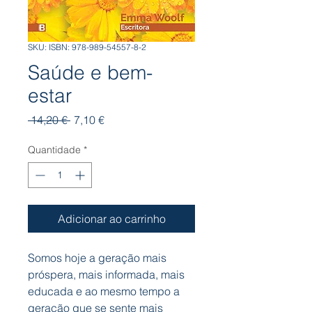
SKU: ISBN: 978-989-54557-8-2
Saúde e bem-
estar
Preço
Preço
 14,20 € 
7,10 €
normal
promocional
Quantidade
*
Adicionar ao carrinho
Somos hoje a geração mais
próspera, mais informada, mais
educada e ao mesmo tempo a
geração que se sente mais