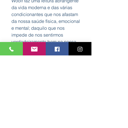
Woolf faz uma leitura abrangente
da vida moderna e das várias
condicionantes que nos afastam
da nossa saúde física, emocional
e mental; daquilo que nos
impede de nos sentirmos
verdadeiramente bem na nossa
pele e em plena aceitação de
nós mesmos.
Confie em si.
Ganhe autoestima e seja mais
feliz!
Características
Capa: Mole
Autor: Emma Woolf
Formato: 160 mm x 225 mm
Nº Páginas: 200