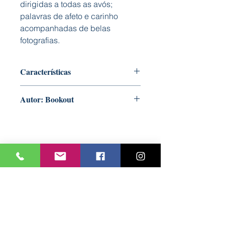
dirigidas a todas as avós;
palavras de afeto e carinho
acompanhadas de belas
fotografias.
Características
Capa: Dura almofadada
Autor: Bookout
Formato: 125 mm x 140 mm
Nº Páginas: 32