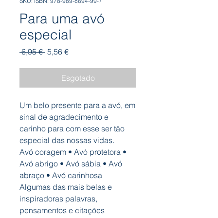
SKU: ISBN: 978-989-8694-99-7
Para uma avó
especial
Preço
Preço
 6,95 € 
5,56 €
normal
promocional
Esgotado
Um belo presente para a avó, em
sinal de agradecimento e
carinho para com esse ser tão
especial das nossas vidas.
Avó coragem • Avó protetora •
Avó abrigo • Avó sábia • Avó
abraço • Avó carinhosa
Algumas das mais belas e
inspiradoras palavras,
pensamentos e citações