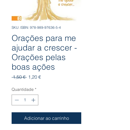
SKU: ISBN: 978-989-97636-5-4
Orações para me
ajudar a crescer -
Orações pelas
boas ações
Preço
Preço
 1,50 € 
1,20 €
normal
promocional
Quantidade
*
Adicionar ao carrinho