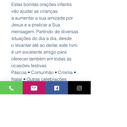
Estas bonitas orações infantis
vão ajudar as crianças
a aumentar a sua amizade por
Jesus e a praticar a Sua
mensagem. Partindo de diversas
situações do dia a dia, desde
o levantar até ao deitar, este livro
é um excelente amigo para
oferecer também em todas as
ocasiões festivas.
Páscoa • Comunhão • Crisma •
Natal • Outras celebrações
Características
Formato: 120 mm x 180 mm
Autor: Bookout
Nº Páginas: 12