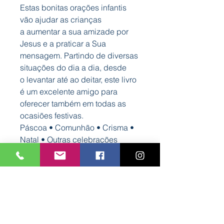
Estas bonitas orações infantis
vão ajudar as crianças
a aumentar a sua amizade por
Jesus e a praticar a Sua
mensagem. Partindo de diversas
situações do dia a dia, desde
o levantar até ao deitar, este livro
é um excelente amigo para
oferecer também em todas as
ocasiões festivas.
Páscoa • Comunhão • Crisma •
Natal • Outras celebrações
Características
Formato: 120 mm x 180 mm
Autor: Bookout
Nº Páginas: 12