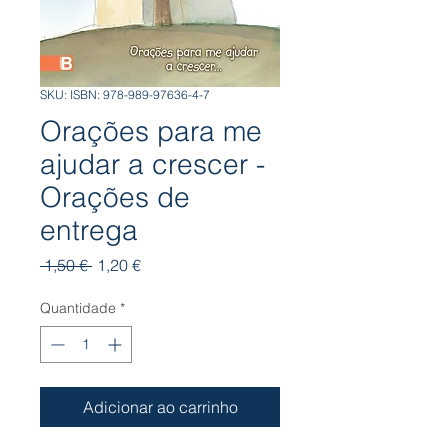
SKU: ISBN: 978-989-97636-4-7
Orações para me
ajudar a crescer -
Orações de
entrega
Preço
Preço
 1,50 € 
1,20 €
normal
promocional
Quantidade
*
Adicionar ao carrinho