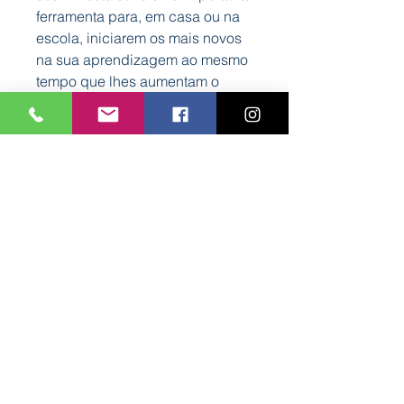
ferramenta para, em casa ou na
escola, iniciarem os mais novos
na sua aprendizagem ao mesmo
tempo que lhes aumentam o
gosto pela leitura e pela escuta
ativa de histórias pedagógicas.
De acordo com as metas
pedagógicas estabelecidas pelo
Ministério da Educação para o
ensino pré-escolar.
Características
Formato: 210 mm x 297 mm
Nº Páginas: 32
Subscreva a nossa newsletter