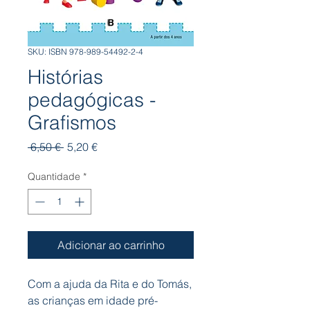
SKU: ISBN 978-989-54492-2-4
Histórias
pedagógicas -
Grafismos
Preço
Preço
 6,50 € 
5,20 €
normal
promocional
Quantidade
*
Adicionar ao carrinho
Com a ajuda da Rita e do Tomás,
as crianças em idade pré-