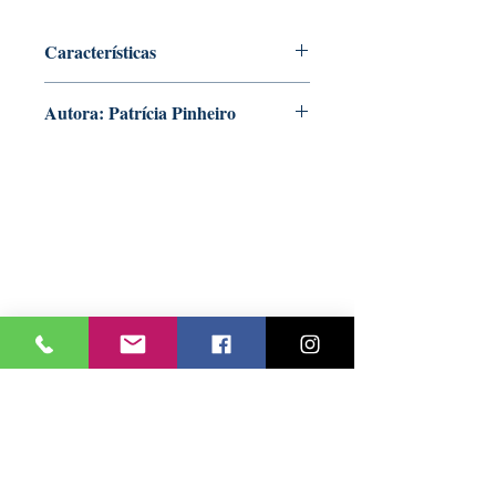
Características
Formato: 297 mm x 210 mm
Autora: Patrícia Pinheiro
Nº Páginas: 48