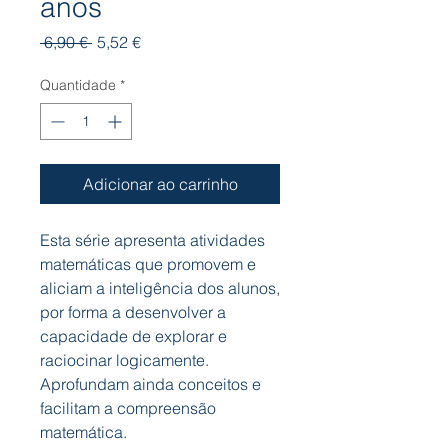
anos
Preço
Preço
 6,90 € 
5,52 €
normal
promocional
Quantidade
*
Adicionar ao carrinho
Esta série apresenta atividades
matemáticas que promovem e
aliciam a inteligência dos alunos,
por forma a desenvolver a
capacidade de explorar e
raciocinar logicamente.
Aprofundam ainda conceitos e
facilitam a compreensão
matemática.