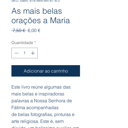
SKU: ISBN: 978-989-99787-8-2
As mais belas
orações a Maria
Preço
Preço
 7,50 € 
6,00 €
normal
promocional
Quantidade
*
Adicionar ao carrinho
Este livro reúne algumas das
mais belas e inspiradoras
palavras a Nossa Senhora de
Fátima acompanhadas
de belas fotografias, pinturas e
arte religiosa. Este é, sem