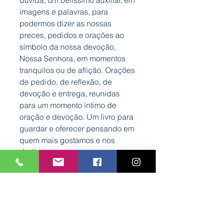
dúvida, um belíssimo auxiliar, em
imagens e palavras, para
podermos dizer as nossas
preces, pedidos e orações ao
símbolo da nossa devoção,
Nossa Senhora, em momentos
tranquilos ou de aflição. Orações
de pedido, de reflexão, de
devoção e entrega, reunidas
para um momento íntimo de
oração e devoção. Um livro para
guardar e oferecer pensando em
quem mais gostamos e nos
dedicamos.
Características
Capa: Dura almofadada
Autor: Bookout
Formato: 125 mm x 140 mm