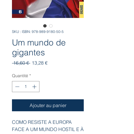
SKU : ISBN: 978-989-9180-50-5
Um mundo de
gigantes
Prix
Prix
 16,60 € 
13,28 €
original
promotionnel
Quantité
*
Ajouter au panier
COMO RESISTE A EUROPA
FACE A UM MUNDO HOSTIL E À