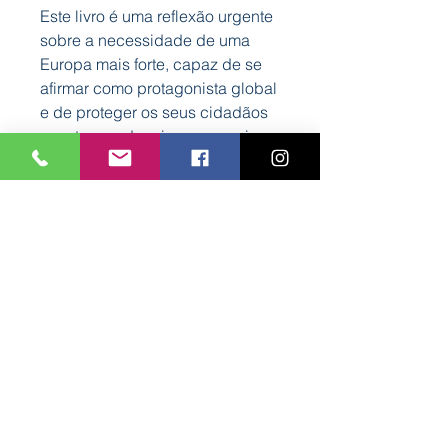
Este livro é uma reflexão urgente
sobre a necessidade de uma
Europa mais forte, capaz de se
afirmar como protagonista global
e de proteger os seus cidadãos
num tempo de crises sucessivas.
Autor:
Pol Morillas
Formato:
160mm x 225mm
Tipo de Capa:
Mole, com badanas.
Páginas:
184