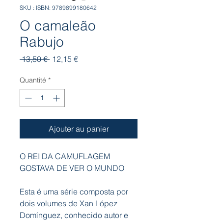
SKU : ISBN: 9789899180642
O camaleão
Rabujo
Prix
Prix
 13,50 € 
12,15 €
original
promotionnel
Quantité
*
Ajouter au panier
O REI DA CAMUFLAGEM
GOSTAVA DE VER O MUNDO
Esta é uma série composta por
dois volumes de Xan López
Domínguez, conhecido autor e