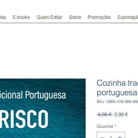
las
E-books
Quero Editar
Sobre
Promoções
Exportaç
Cozinha tra
portuguesa
SKU : ISBN: 978-989-99
Prix
Prix
 5,95 € 
2,98 €
original
prom
Quantité
*