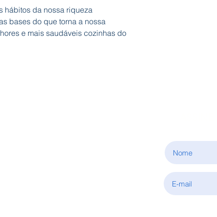
 hábitos da nossa riqueza
s bases do que torna a nossa
lhores e mais saudáveis cozinhas do
ASSINE
INFORMAÇÕES
Sobre nós
Condições de aquisição
Política de privacidade
Fale connosco