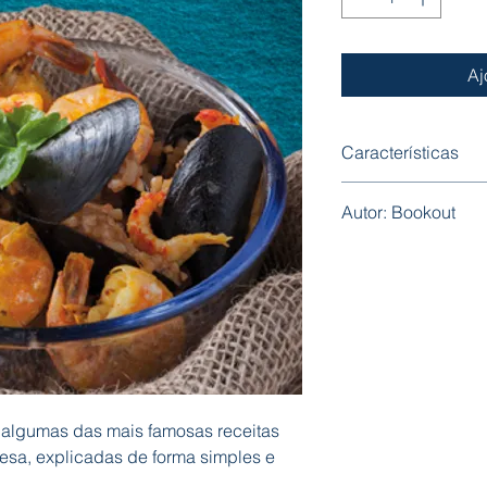
Aj
Características
Capa: Mole
Autor: Bookout
Formato: 125 mm x
Nº Páginas: 32
 algumas das mais famosas receitas
uesa, explicadas de forma simples e