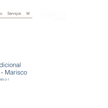
ão
Serviços
M
Login
dicional
 - Marisco
885-2-1
otionnel