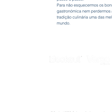
Para não esquecermos os bons
gastronómica nem perdermos a
tradição culinária uma das me
mundo.
Galerias Butler
Rua de Fanares, nº 4 - Lj. 12
2725-306 Mem Martins
Telef.: 211 337 883
E-mail:
geral@bookout.pt