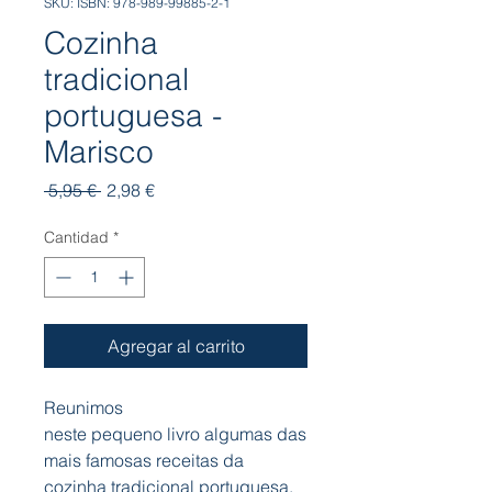
SKU: ISBN: 978-989-99885-2-1
Cozinha
tradicional
portuguesa -
Marisco
Precio
Precio
 5,95 € 
2,98 €
de
oferta
Cantidad
*
Agregar al carrito
Reunimos
neste pequeno livro algumas das
mais famosas receitas da
cozinha tradicional portuguesa,