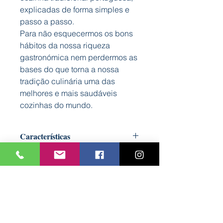
explicadas de forma simples e
passo a passo.
Para não esquecermos os bons
hábitos da nossa riqueza
gastronómica nem perdermos as
bases do que torna a nossa
tradição culinária uma das
melhores e mais saudáveis
cozinhas do mundo.
Características
Capa: Mole
Autor: Bookout
Formato: 125 mm x 140 mm
Nº Páginas: 32