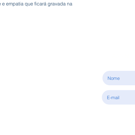
e e empatia que ficará gravada na
ASSINE
INFORMAÇÕES
Sobre nós
Condições de aquisição
Política de privacidade
Fale connosco