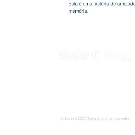
Esta é uma história de amizad
memória.
Galerias Butler
Rua de Fanares, nº 4 - Lj. 12
2725-306 Mem Martins
Telef.: 211 337 883
E-mail:
geral@bookout.pt
© Bookout 2025. Todos os direitos reservados.