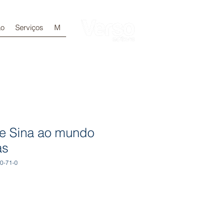
ão
Serviços
M
Login
e Sina ao mundo
as
0-71-0
ecio
e
erta