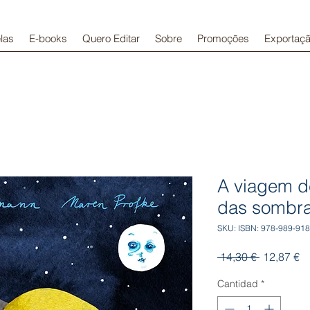
las
E-books
Quero Editar
Sobre
Promoções
Exportaç
A viagem d
das sombr
SKU: ISBN: 978-989-918
Precio
Pr
 14,30 € 
12,87 €
d
of
Cantidad
*