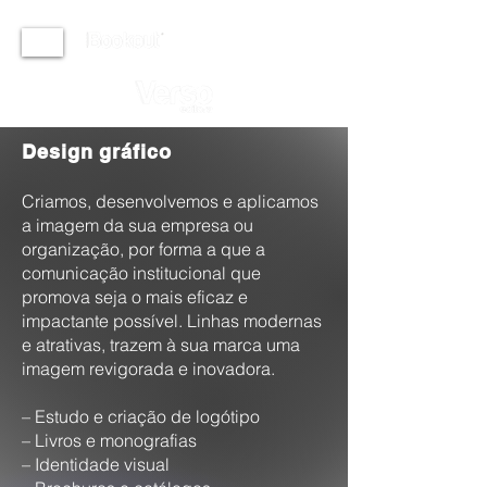
Design gráfico
Criamos, desenvolvemos e aplicamos
a imagem da sua empresa ou
organização, por forma a que a
comunicação institucional que
promova seja o mais eficaz e
impactante possível. Linhas modernas
e atrativas, trazem à sua marca uma
imagem revigorada e inovadora.
– Estudo e criação de logótipo
– Livros e monografias
– Identidade visual