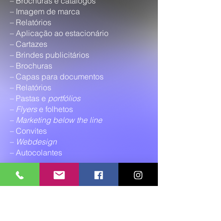
– Brochuras e catálogos
– Imagem de marca
– Relatórios
– Aplicação ao estacionário
– Cartazes
– Brindes publicitários
– Brochuras
– Capas para documentos
– Relatórios
– Pastas e
portfólios
–
Flyers
e folhetos
–
Marketing below the line
– Convites
–
Webdesign
– Autocolantes
Subscreva a nossa newsletter