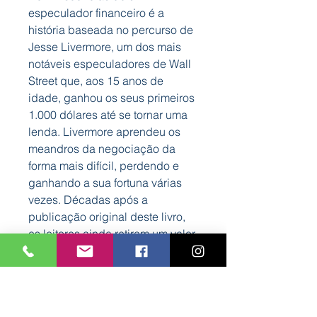
especulador financeiro é a
história baseada no percurso de
Jesse Livermore, um dos mais
notáveis especuladores de Wall
Street que, aos 15 anos de
idade, ganhou os seus primeiros
1.000 dólares até se tornar uma
lenda. Livermore aprendeu os
meandros da negociação da
forma mais difícil, perdendo e
ganhando a sua fortuna várias
vezes. Décadas após a
publicação original deste livro,
os leitores ainda retiram um valor
tremendo da experiência e das
palavras de Lefèvre
incorporando Livingston,
pseudónimo para Livermore.