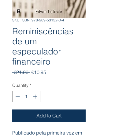
SKU: ISBN: 978-989-53132-0-4
Reminiscências
de um
especulador
financeiro
Regular
Sale
 €21.90 
€10.95
Price
Price
Quantity
*
Add to Cart
Publicado pela primeira vez em