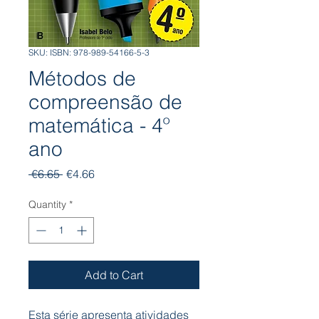
SKU: ISBN: 978-989-54166-5-3
Métodos de
compreensão de
matemática - 4º
ano
Regular
Sale
 €6.65 
€4.66
Price
Price
Quantity
*
Add to Cart
Esta série apresenta atividades