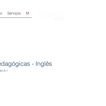
ão
Serviços
M
Login
edagógicas - Inglês
92-3-1