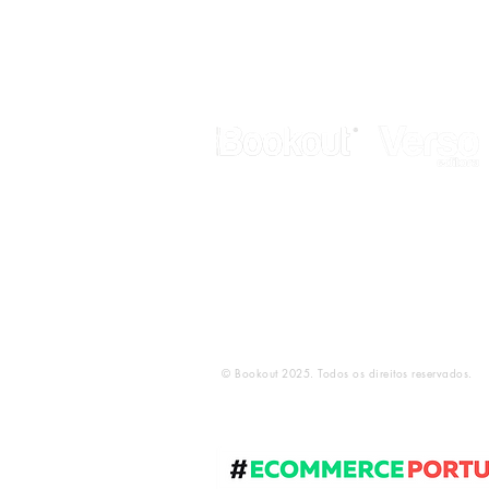
Galerias Butler
Rua de Fanares, nº 4 - Lj. 12
2725-306 Mem Martins
Telef.: 211 337 883
E-mail:
geral@bookout.pt
© Bookout 2025. Todos os direitos reservados.