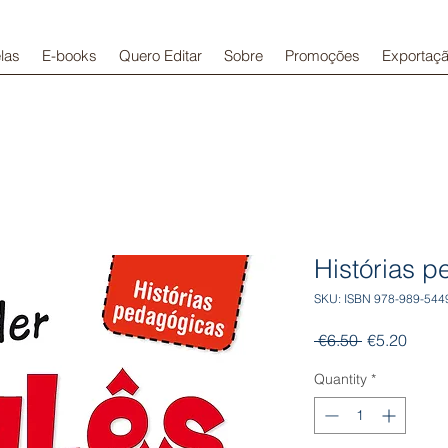
las
E-books
Quero Editar
Sobre
Promoções
Exportaç
Histórias p
SKU: ISBN 978-989-544
Regular
Sale
 €6.50 
€5.20
Price
Price
Quantity
*