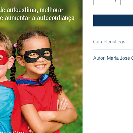
Características
Capa: Mole
Autor: Maria José
Formato: 160 mm x
Nº Páginas: 224