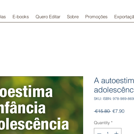
las
E-books
Quero Editar
Sobre
Promoções
Exportaç
A autoestim
adolescênc
SKU: ISBN: 978-989-869
Regular
Sale
 €15.80 
€7.90
Price
Pric
Quantity
*