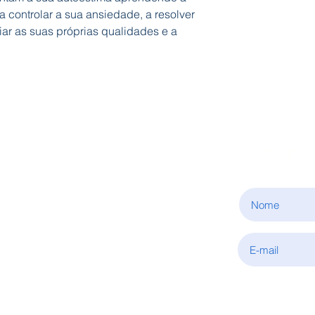
 a controlar a sua ansiedade, a resolver
liar as suas próprias qualidades e a
ASSINE
INFORMAÇÕES
Sobre nós
Condições de aquisição
Política de privacidade
Fale connosco