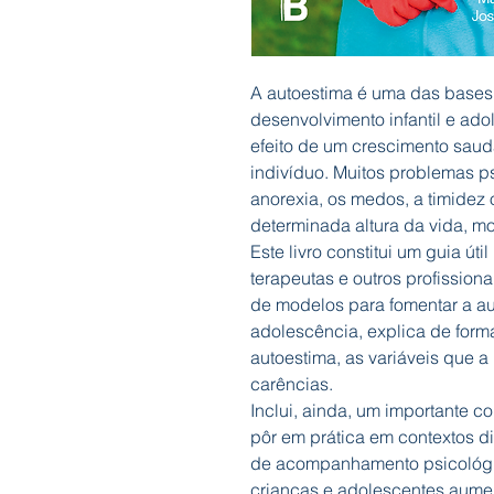
A autoestima é uma das bases
desenvolvimento infantil e ado
efeito de um crescimento sau
indivíduo. Muitos problemas p
anorexia, os medos, a timidez
determinada altura da vida, m
Este livro constitui um guia út
terapeutas e outros profission
de modelos para fomentar a au
adolescência, explica de forma
autoestima, as variáveis que a
carências.
Inclui, ainda, um importante 
pôr em prática em contextos dis
de acompanhamento psicológic
crianças e adolescentes aume