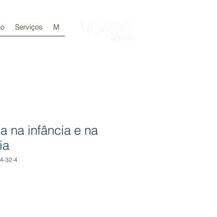
ão
Serviços
M
Login
a na infância e na
ia
4-32-4
e