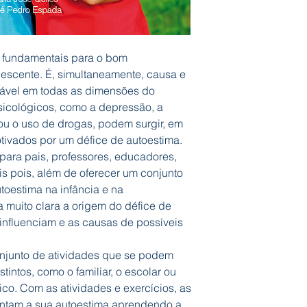
 fundamentais para o bom
lescente. É, simultaneamente, causa e
dável em todas as dimensões do
sicológicos, como a depressão, a
 ou o uso de drogas, podem surgir, em
otivados por um défice de autoestima.
il para pais, professores, educadores,
ais pois, além de oferecer um conjunto
toestima na infância e na
 muito clara a origem do défice de
 influenciam e as causas de possíveis
conjunto de atividades que se podem
tintos, como o familiar, o escolar ou
o. Com as atividades e exercícios, as
ntam a sua autoestima aprendendo a