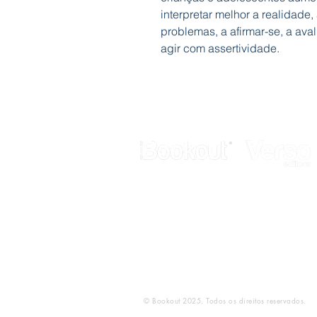
interpretar melhor a realidade,
problemas, a afirmar-se, a ava
agir com assertividade.
Galerias Butler
Rua de Fanares, nº 4 - Lj. 12
2725-306 Mem Martins
Telef.: 211 337 883
E-mail:
geral@bookout.pt
© Bookout 2025. Todos os direitos reservados.