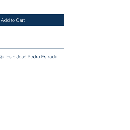
Add to Cart
 Quiles e José Pedro Espada
 225 mm