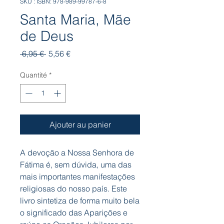
SKU : ISBN: 978-989-99787-6-8
Santa Maria, Mãe
de Deus
Prix
Prix
 6,95 € 
5,56 €
original
promotionnel
Quantité
*
Ajouter au panier
A devoção a Nossa Senhora de
Fátima é, sem dúvida, uma das
mais importantes manifestações
religiosas do nosso país. Este
livro sintetiza de forma muito bela
o significado das Aparições e