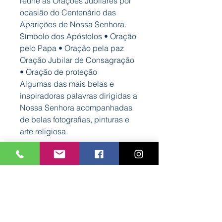
reúne as Orações Jubilares por
ocasião do Centenário das
Aparições de Nossa Senhora.
Símbolo dos Apóstolos • Oração
pelo Papa • Oração pela paz
Oração Jubilar de Consagração
• Oração de proteção
Algumas das mais belas e
inspiradoras palavras dirigidas a
Nossa Senhora acompanhadas
de belas fotografias, pinturas e
arte religiosa.
Características
Capa: Dura almofadada
Autor: Bookout
Formato: 125 mm x 140 mm
Nº Páginas: 32