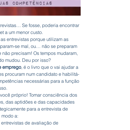
trevistas… Se fosse, poderia encontrar
et a um menor custo.
as entrevistas porque utilizam as
reparam-se mal, ou… não se preparam
e não precisam! Os tempos mudaram,
o mudou. Deu por isso?
de emprego
, é o livro que o vai ajudar a
s procuram num candidato e habilitá-
mpetências necessárias para a função
sso.
: você próprio! Tomar consciência dos
es, das aptidões e das capacidades
tegicamente para a entrevista de
e modo a:
entrevistas de avaliação de