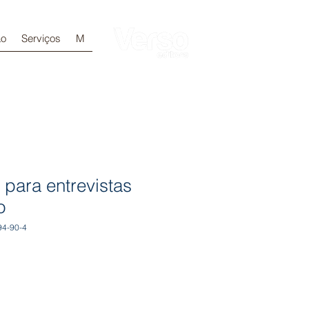
ão
Serviços
M
Login
para entrevistas
o
94-90-4
x
motionnel