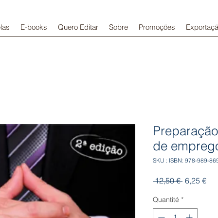
las
E-books
Quero Editar
Sobre
Promoções
Exportaç
Preparação 
de empreg
SKU : ISBN: 978-989-86
Prix
Pri
 12,50 € 
6,25 €
original
pro
Quantité
*