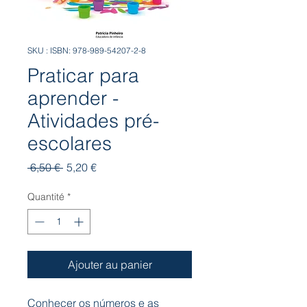
SKU : ISBN: 978-989-54207-2-8
Praticar para
aprender -
Atividades pré-
escolares
Prix
Prix
 6,50 € 
5,20 €
original
promotionnel
Quantité
*
Ajouter au panier
Conhecer os números e as