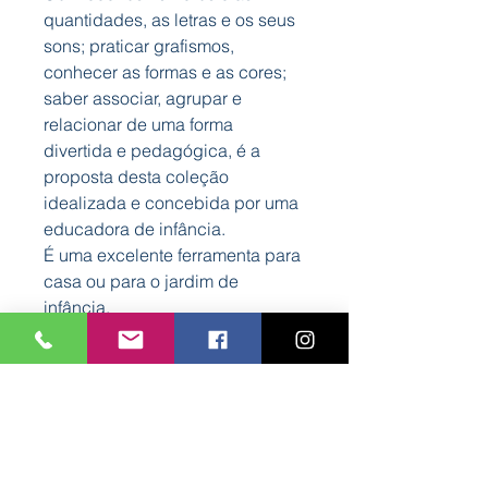
quantidades, as letras e os seus
sons; praticar grafismos,
conhecer as formas e as cores;
saber associar, agrupar e
relacionar de uma forma
divertida e pedagógica, é a
proposta desta coleção
idealizada e concebida por uma
educadora de infância.
É uma excelente ferramenta para
casa ou para o jardim de
infância.
Características
Formato: 210 mm x 297 mm
Autora: Patrícia Pinheiro
Nº Páginas: 32