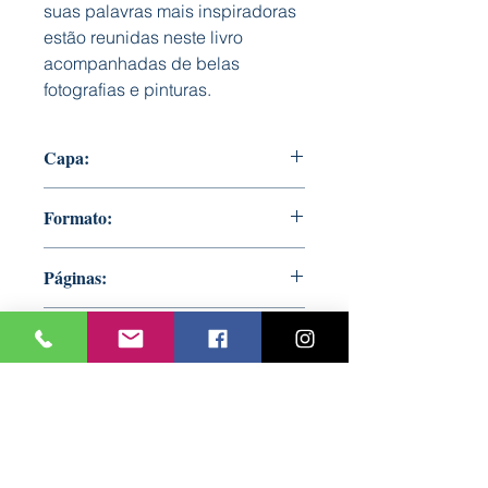
suas palavras mais inspiradoras
estão reunidas neste livro
acompanhadas de belas
fotografias e pinturas.
Capa:
Dura e almofadada
Formato:
125 mm x 140 mm
Páginas:
32, a cores
Autor:
Recolha Bookout