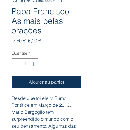
SKU : ISBN: 978-989-99636-0-3
Papa Francisco -
As mais belas
orações
Prix
Prix
 7,50 € 
6,00 €
original
promotionnel
Quantité
*
Ajouter au panier
Desde que foi eleito Sumo
Pontífice em Março de 2013,
Mario Bergoglio tem
surpreendido o mundo com o
seu pensamento. Algumas das