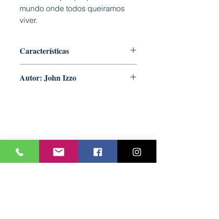
mundo onde todos queiramos
viver.
Características
Capa: Mole
Autor: John Izzo
Formato: 160 mm x 225 mm
Nº Páginas: 224