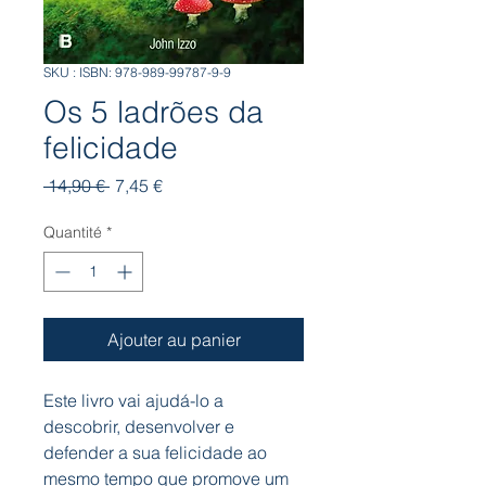
SKU : ISBN: 978-989-99787-9-9
Os 5 ladrões da
felicidade
Prix
Prix
 14,90 € 
7,45 €
original
promotionnel
Quantité
*
Ajouter au panier
Este livro vai ajudá-lo a
descobrir, desenvolver e
defender a sua felicidade ao
mesmo tempo que promove um