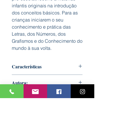
infantis originais na introdução
dos conceitos básicos. Para as
crianças iniciarem o seu
conhecimento e prática das
Letras, dos Números, dos
Grafismos e do Conhecimento do
mundo à sua volta.
Características
Formato: 190 mm x 250 mm
Autora:
Nº Páginas: 32
Bookout