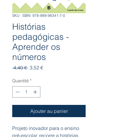
SKU : ISBN: 978-989-98341-7-0
Histórias
pedagógicas -
Aprender os
números
Prix
Prix
 4,40 € 
3,52 €
original
promotionnel
Quantité
*
Ajouter au panier
Projeto inovador para o ensino
pré-escolar, recorre a histórias