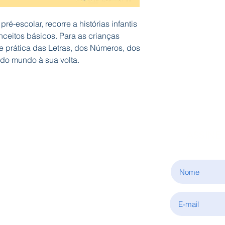
ré-escolar, recorre a histórias infantis
nceitos básicos. Para as crianças
e prática das Letras, dos Números, dos
do mundo à sua volta.
ASSINE
INFORMAÇÕES
Sobre nós
Condições de aquisição
Política de privacidade
Fale connosco