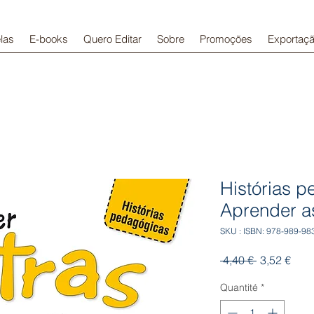
las
E-books
Quero Editar
Sobre
Promoções
Exportaç
Histórias p
Aprender a
SKU : ISBN: 978-989-98
Prix
Prix
 4,40 € 
3,52 €
original
prom
Quantité
*