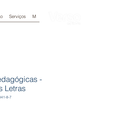
ão
Serviços
M
Login
edagógicas -
s Letras
341-8-7
otionnel