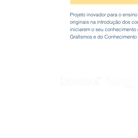
Projeto inovador para o ensino p
originais na introdução dos co
iniciarem o seu conhecimento 
Grafismos e do Conhecimento 
Galerias Butler
Rua de Fanares, nº 4 - Lj. 12
2725-306 Mem Martins
Telef.: 211 337 883
E-mail:
geral@bookout.pt