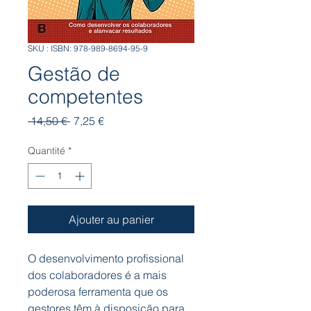
SKU : ISBN: 978-989-8694-95-9
Gestão de
competentes
Prix
Prix
 14,50 € 
7,25 €
original
promotionnel
Quantité
*
Ajouter au panier
O desenvolvimento profissional
dos colaboradores é a mais
poderosa ferramenta que os
gestores têm à disposição para