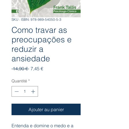
SKU : ISBN: 978-989-54050-5-3
Como travar as
preocupações e
reduzir a
ansiedade
Prix
Prix
 14,90 € 
7,45 €
original
promotionnel
Quantité
*
Ajouter au panier
Entenda e domine o medo e a