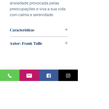
ansiedade provocada pelas
preocupações e viva a sua vida
com calma e serenidade.
Características
Capa: Mole
Autor: Frank Tallis
Formato: 160 mm x 225 mm
Nº Páginas: 112