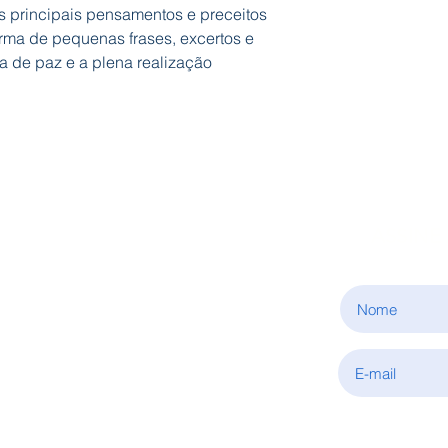
 principais pensamentos e preceitos
rma de pequenas frases, excertos e
a de paz e a plena realização
ASSINE
INFORMAÇÕES
Sobre nós
Condições de aquisição
Política de privacidade
Fale connosco