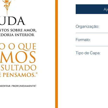
Aj
Organização:
Serviços de edição 
Formato:
Formato: 160 mm x
Tipo de Capa:
Mole, com badanas