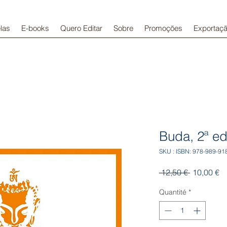
las
E-books
Quero Editar
Sobre
Promoções
Exportaç
Buda, 2ª e
SKU : ISBN: 978-989-91
Prix
Pr
 12,50 € 
10,00 €
original
pr
Quantité
*