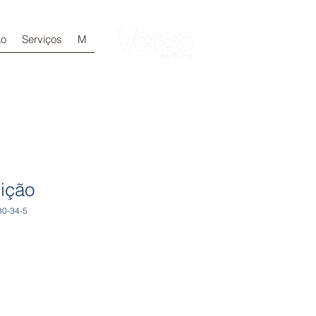
ão
Serviços
M
Login
dição
80-34-5
ix
omotionnel