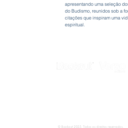
apresentando uma seleção dos
do Budismo, reunidos sob a fo
citações que inspiram uma vid
espiritual.
Galerias Butler
Rua de Fanares, nº 4 - Lj. 12
2725-306 Mem Martins
Telef.: 211 337 883
E-mail:
geral@bookout.pt
© Bookout 2025. Todos os direitos reservados.