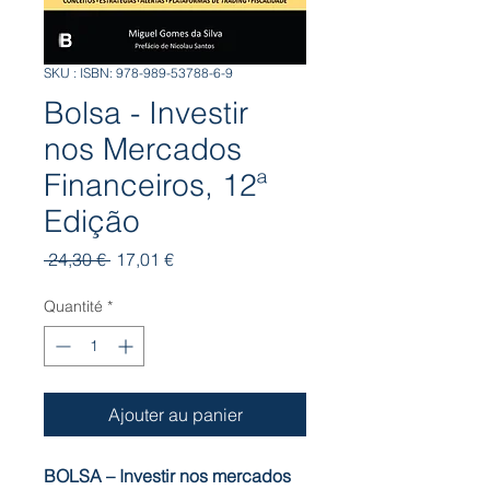
SKU : ISBN: 978-989-53788-6-9
Bolsa - Investir
nos Mercados
Financeiros, 12ª
Edição
Prix
Prix
 24,30 € 
17,01 €
original
promotionnel
Quantité
*
Ajouter au panier
BOLSA – Investir nos mercados