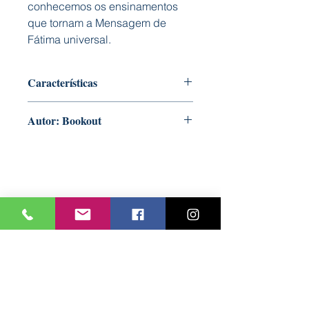
conhecemos os ensinamentos
que tornam a Mensagem de
Fátima universal.
Características
Capa: Dura almofadada
Autor: Bookout
Formato: 125 mm x 140 mm
Nº Páginas: 32
Ilustração: Rita Duque