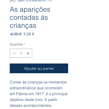
SKU : ISBN: 978-989-99787-7-5
As aparições
contadas ás
crianças
Prix
Prix
 6,95 € 
5,56 €
original
promotionnel
Quantité
*
Ajouter au panier
Contar às crianças os momentos
extraordinários que ocorreram
em Fátima em 1917, é o principal
objetivo deste livro. A partir
desses acontecimentos,