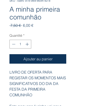
SKU : ISBN: 978-989-8694-92-8
A minha primeira
comunhão
Prix
Prix
 7,50 € 
6,00 €
original
promotionnel
Quantité
*
Ajouter au panier
LIVRO DE OFERTA PARA
REGISTAR OS MOMENTOS MAIS
SIGNIFICATIVOS DO DIA DA
FESTA DA PRIMEIRA
COMUNHÃO