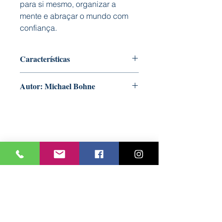
para si mesmo, organizar a
mente e abraçar o mundo com
confiança.
Características
Capa: Mole
Autor: Michael Bohne
Formato: 140 mm x 210 mm
Nº Páginas: 80