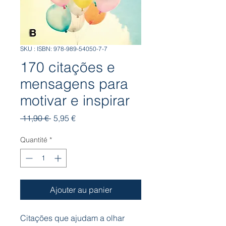
SKU : ISBN: 978-989-54050-7-7
170 citações e
mensagens para
motivar e inspirar
Prix
Prix
 11,90 € 
5,95 €
original
promotionnel
Quantité
*
Ajouter au panier
Citações que ajudam a olhar