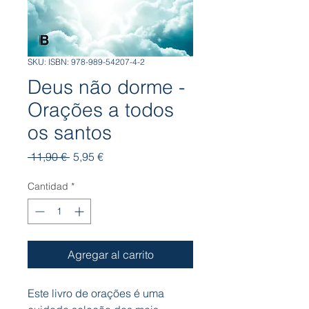
SKU: ISBN: 978-989-54207-4-2
Deus não dorme -
Orações a todos
os santos
Precio
Precio
 11,90 € 
5,95 €
de
oferta
Cantidad
*
Agregar al carrito
Este livro de orações é uma